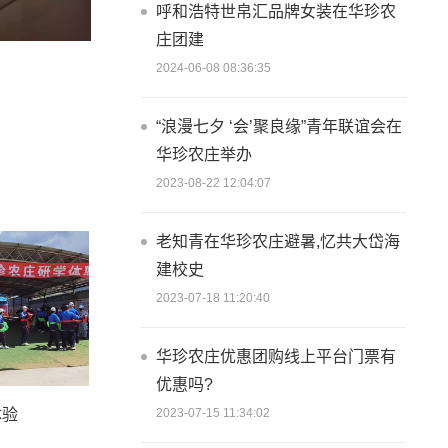
呼和浩特世帛汇品牌女装在华珍农
庄团建
2024-06-08 08:36:35
“浪漫七夕 ‘会’聚良缘”青年联谊会在
华珍农庄举办
2023-08-22 12:04:07
老知青在华珍农庄避暑,忆共大岱海
建校史
2023-07-18 11:20:40
华珍农庄优惠团购线上平台门票有
优惠吗?
体验
2023-07-15 11:34:02