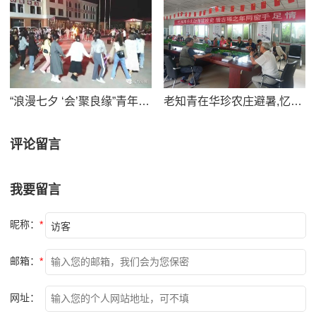
“浪漫七夕 ‘会’聚良缘”青年联谊会在华珍农庄举办
老知青在华珍农庄避暑,忆共大岱海建校史
评论留言
我要留言
昵称：
*
邮箱：
*
网址：