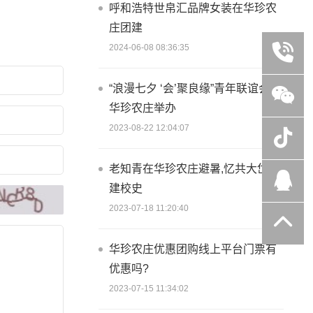
呼和浩特世帛汇品牌女装在华珍农
庄团建
2024-06-08 08:36:35
“浪漫七夕 ‘会’聚良缘”青年联谊会在
华珍农庄举办
2023-08-22 12:04:07
老知青在华珍农庄避暑,忆共大岱海
建校史
2023-07-18 11:20:40
华珍农庄优惠团购线上平台门票有
优惠吗?
2023-07-15 11:34:02