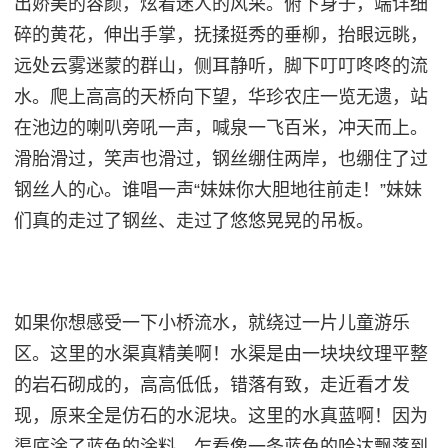
出娇美的容颜，炫着迷人的风采。
俯下身子，端详细
碎的黄花，伸出手掌，抚揉挺秀的垂柳，抬眼远眺，
远处云雾迷蒙的群山，侧耳静听，脚下叮叮咚咚的流
水。
爬上高高的天桥向下望，华珍农庄一览无遗，站
在池边的喇叭旁吼一声，喊泉一飞百米，冲天而上。
滑胎滑过，笑声也滑过，钢丝绷住两岸，也绷住了过
钢丝人的心。谁唱一声“妹妹你大胆地往前走！”妹妹
们真的走过了钢丝、走过了悠悠晃晃的吊板。
如果你想感受一下小桥流水，就绕过一片儿童游乐
区。这里的水渠真精美啊！水渠是由一块块纹理平整
的岩石砌成的，高高低低，错落有致，走近看才发
现，原来全是仿石的水泥块。这里的水真蓝啊！因为
渠底涂了蓝色的涂料，乍看像一条蓝色的哈达飘落到