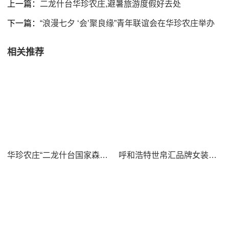
上一篇：
二龙什台华珍农庄,避暑旅游度假好去处
下一篇：
“浪漫七夕 ‘会’聚良缘”青年联谊会在华珍农庄举办
相关推荐
华珍农庄“二龙什台国家森林公园研学旅游精品线路”
呼和浩特世帛汇品牌女装在华珍农庄团建