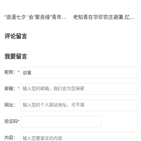
“浪漫七夕 ‘会’聚良缘”青年联谊会在华珍农庄举办
老知青在华珍农庄避暑,忆共大岱海建校史
评论留言
我要留言
昵称：
*
邮箱：
*
网址：
验证码*
内容：