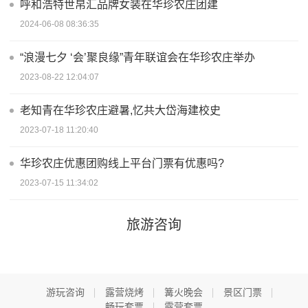
呼和浩特世帛汇品牌女装在华珍农庄团建
2024-06-08 08:36:35
“浪漫七夕 ‘会’聚良缘”青年联谊会在华珍农庄举办
2023-08-22 12:04:07
老知青在华珍农庄避暑,忆共大岱海建校史
2023-07-18 11:20:40
华珍农庄优惠团购线上平台门票有优惠吗?
2023-07-15 11:34:02
旅游咨询
游玩咨询
露营烧烤
篝火晚会
景区门票
畅玩套票
露营套票